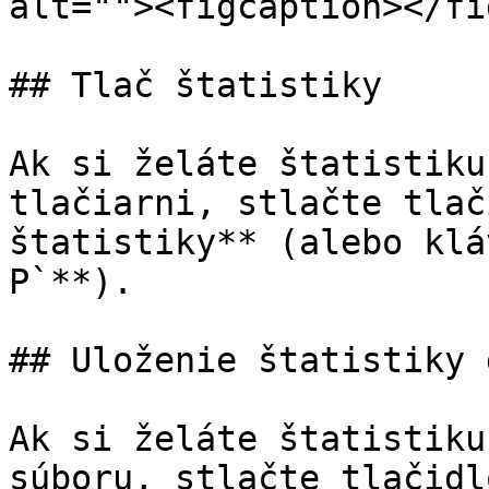
alt=""><figcaption></fi
## Tlač štatistiky

Ak si želáte štatistiku
tlačiarni, stlačte tlač
štatistiky** (alebo klá
P`**).

## Uloženie štatistiky 
Ak si želáte štatistiku
súboru, stlačte tlačidl