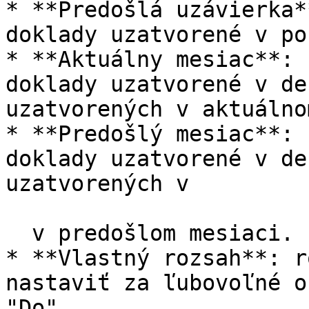
* **Predošlá uzávierka*
doklady uzatvorené v po
* **Aktuálny mesiac**: 
doklady uzatvorené v de
uzatvorených v aktuálno
* **Predošlý mesiac**: 
doklady uzatvorené v de
uzatvorených v

  v predošlom mesiaci.

* **Vlastný rozsah**: r
nastaviť za ľubovoľné o
"Do".
