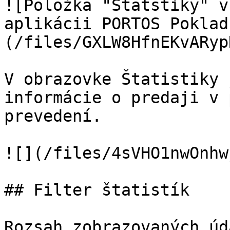
![Položka "Štatstiky" v
aplikácii PORTOS Poklad
(/files/GXLW8HfnEKvARyp
V obrazovke Štatistiky 
informácie o predaji v 
prevedení.

![](/files/4sVHO1nwOnhw
## Filter štatistík

Rozsah zobrazovaných úd