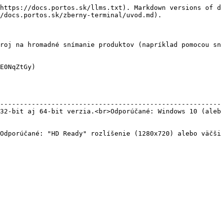
https://docs.portos.sk/llms.txt). Markdown versions of d
/docs.portos.sk/zberny-terminal/uvod.md).

roj na hromadné snímanie produktov (napríklad pomocou sn
E0NqZtGy)

                                                        
--------------------------------------------------------
32-bit aj 64-bit verzia.<br>Odporúčané: Windows 10 (aleb
                                                        
                                                        