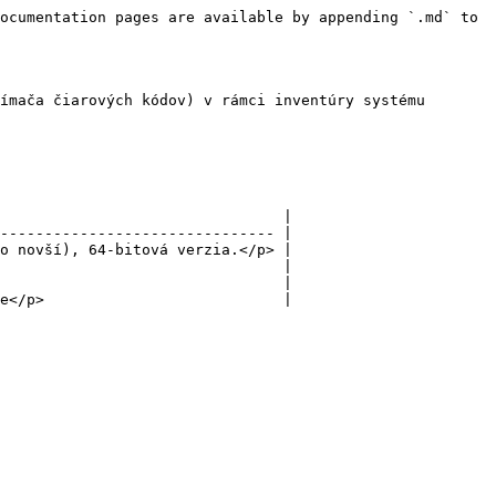
ocumentation pages are available by appending `.md` to 
ímača čiarových kódov) v rámci inventúry systému 
                                |

------------------------------- |

o novší), 64-bitová verzia.</p> |

                                |

                                |
