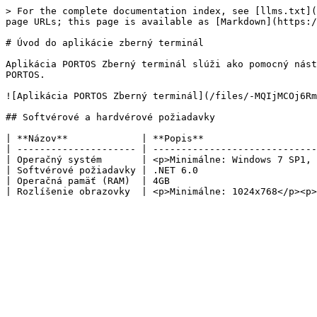
> For the complete documentation index, see [llms.txt](
page URLs; this page is available as [Markdown](https:/
# Úvod do aplikácie zberný terminál

Aplikácia PORTOS Zberný terminál slúži ako pomocný nást
PORTOS.

![Aplikácia PORTOS Zberný terminál](/files/-MQIjMCOj6Rm
## Softvérové a hardvérové požiadavky

| **Názov**             | **Popis**                    
| --------------------- | -----------------------------
| Operačný systém       | <p>Minimálne: Windows 7 SP1, 
| Softvérové požiadavky | .NET 6.0                     
| Operačná pamäť (RAM)  | 4GB                          